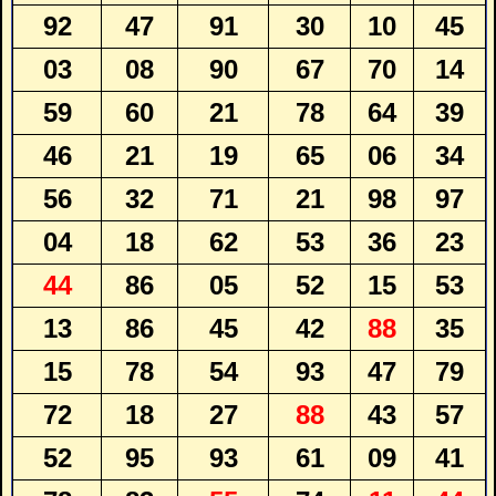
92
47
91
30
10
45
03
08
90
67
70
14
59
60
21
78
64
39
46
21
19
65
06
34
56
32
71
21
98
97
04
18
62
53
36
23
44
86
05
52
15
53
13
86
45
42
88
35
15
78
54
93
47
79
72
18
27
88
43
57
52
95
93
61
09
41