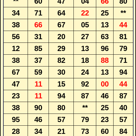
**
60
47
04
66
80
34
71
64
22
25
**
38
66
67
05
13
44
56
31
20
27
63
81
12
85
29
13
96
79
38
37
82
18
88
71
67
59
30
24
13
94
47
11
15
92
00
44
23
11
94
87
46
87
38
90
80
**
25
40
95
46
57
79
23
57
28
34
21
73
60
84