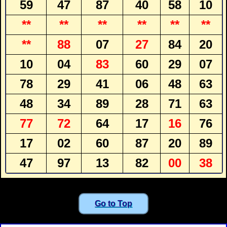
59
47
87
40
58
10
**
**
**
**
**
**
**
88
07
27
84
20
10
04
83
60
29
07
78
29
41
06
48
63
48
34
89
28
71
63
77
72
64
17
16
76
17
02
60
87
20
89
47
97
13
82
00
38
Go to Top