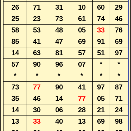
26
71
31
10
60
29
25
23
73
61
74
46
58
53
48
05
33
76
85
41
47
69
91
69
14
63
81
57
51
97
57
90
96
07
*
*
*
*
*
*
*
*
73
77
90
41
97
87
35
46
14
77
05
71
14
30
06
28
21
24
13
33
40
13
69
98