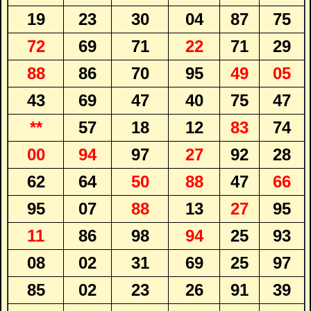
19
23
30
04
87
75
72
69
71
22
71
29
88
86
70
95
49
05
43
69
47
40
75
47
**
57
18
12
83
74
00
94
97
27
92
28
62
64
50
88
47
66
95
07
88
13
27
95
11
86
98
94
25
93
08
02
31
69
25
97
85
02
23
26
91
39